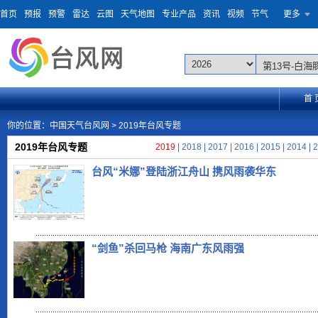
首页
预报
预警
雷达
云图
天气地图
专业产品
资讯
视频
节气
更多
首 
你的位置：
中国天气台风网
> 2019年台风专题
2019年台风专题
2019
|
2018
|
2017
|
2016
|
2015
|
2014
|
2
台风“米娜”登陆浙江舟山 携风雨袭华东
“剑鱼”杀回马枪 海南广东风雨强