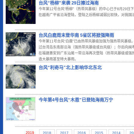
台风“杨柳”来袭 29日擦过海南
今年第12号台风“杨柳”（热带风暴级）的中心已于8月29日
在越南广平省沿海登陆，登陆之后杨柳减弱比较快，对我国
台风白鹿周末登华南 5省区将掀强降雨
今年第11号台风“白鹿”已由热带风暴级加强为强热带风暴级。
过台湾岛东南部沿海（强热带风暴级或台风级）；尔后向闽粤
在福建惠安到广东汕尾一带沿海再次登陆（热带风暴级或强
造大暴雨甚至特大暴雨。
台风“利奇马”北上影响华北东北
今年第4号台风“木恩”已登陆海南万宁
2019
2018
2017
2016
2015
2014
20