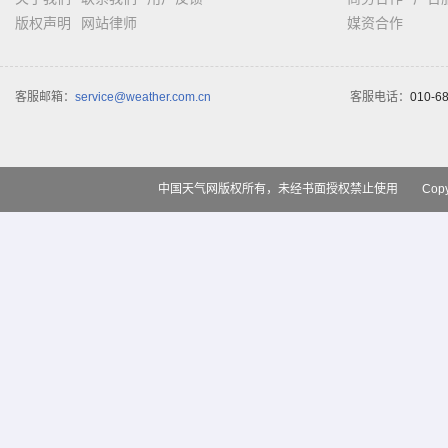
版权声明
网站律师
媒资合作
客服邮箱：
service@weather.com.cn
客服电话：
010-6
中国天气网版权所有，未经书面授权禁止使用 Copyri