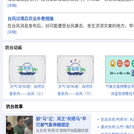
[详细]
台风过境后农业补救措施
在台风消息发布后，对可能遭受台风袭击、发生洪涝灾害的地方，早
[详细]
防台动画
天气“动”科普：自然灾
天气“动”科普：自然灾
气象灾害预警信
害系列——台风（上）
害系列——台风（下）
风蓝色预警信
抗台故事
驯“马”记：风王“利奇马”早
抗击台风“利奇马” 
已被气象神器锁定
面对台风“山竹” 我
从台风“利奇马”刚刚开始酝酿的那