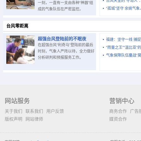
台风天里的“守岛人
一刻，一直有一支由各种“神器”组
“孤城”坚守 余姚气
成的气象队伍在严密监控。
台风零距离
超强台风登陆前的不眠夜
福建：坚守一线 捕捉
在超强台风“利奇马”登陆前的最后
“雨量之王”“温比亚”
时刻，气象人严阵以待，全力做好
气象保障队伍鏖战“莫兰
分析研判和预报服务工作。
网站服务
营销中心
关于我们
联系我们
用户反馈
商务合作
广告
版权声明
网站律师
媒资合作