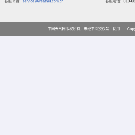
客服邮箱：
service@weather.com.cn
客服电话：
010-6
中国天气网版权所有，未经书面授权禁止使用 Copyri