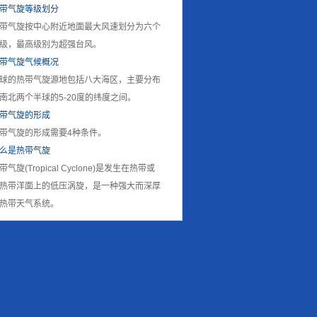
带气旋等级划分
带气旋按中心附近地面最大风速划分为六个
级，最高级别为超强台风。
带气旋气候概况
球的热带气旋源地包括八大海区，主要分布
南北两个半球的5-20度的纬度之间。
带气旋的形成
带气旋的形成需要4种条件。
么是热带气旋
带气旋(Tropical Cyclone)是发生在热带或
热带洋面上的低压涡旋，是一种强大而深厚
热带天气系统。