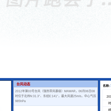
台风动态
名称:
2012年第03号台风（强热带风暴级）MAWAR，06月06日08
时位于北纬N:31.3°、东经E:141°，最大风速25m/s，中心气压
20
985hPa