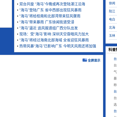
徐闻
双台共旋 “海马”今晚或再次登陆湛江沿海
“海马”登陆广东 省中西部出现狂风暴雨
阳江
“海马”将给桂南和北部湾带来狂风骤雨
电白
“海马”带来暴雨 广东徐闻街道受浸
“海马”逼近 追风报道组广西分队出发
北海
现场：受“海马”影响 深圳天空昏暗风力加大
玉林
“海马”将经过海南北部海域 全省迎狂风暴雨
热带风暴“海马”已影响广东 今明天风雨还将加强
科普
台
全屏显示
台
气
暴
称
台
台
选
台