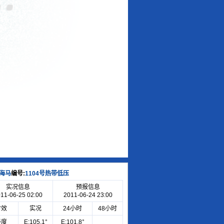
海马
编号:
1104号热带低压
实况信息
预报信息
11-06-25 02:00
2011-06-24 23:00
时效
实况
24小时
48小时
经度
E:105.1°
E:101.8°