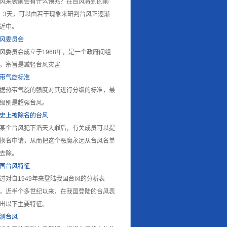
风来袭前会有什么预兆？在台风将到的前
、3天，可以由若干现象来研判台风正逐渐
近中。
风委员会
风委员会成立于1968年，是一个政府间组
，宗旨是减轻台风灾害
带气旋标准
据热带气旋的强度对其进行分级的标准，最
级别是超强台风。
史上被除名的台风
某个台风犯下滔天大罪后，有关成员可以提
换名申请，从而把这个恶魔永远从台风名单
去除。
国台风特征
过对自1949年来登陆我国台风的分析表
，近半个多世纪以来，在我国登陆的台风表
出以下主要特征。
测台风