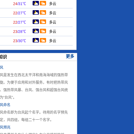
24
/31℃
多云
22
/27℃
多云
22
/27℃
多云
23
/28℃
多云
23
/30℃
多云
更多
知识
风
风是发生在西北太平洋和南海海域的强热带
旋。为便于应用和对外服务，有时把热带风
、强热带风暴、台风、强台风和超强台风统
为“台风”。
风命名
风命名即为台风起个名字。待用的名字预先
定，共四组，每组二十一个名字。
风预兆