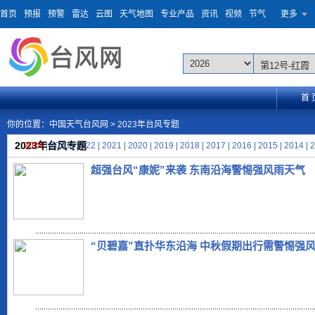
首页
预报
预警
雷达
云图
天气地图
专业产品
资讯
视频
节气
更多
首 
你的位置：
中国天气台风网
> 2023年台风专题
2023年台风专题
2024
|
2023
|
2022
|
2021
|
2020
|
2019
|
2018
|
2017
|
2016
|
2015
|
2014
|
2
超强台风“康妮”来袭 东南沿海警惕强风雨天气
“贝碧嘉”直扑华东沿海 中秋假期出行需警惕强